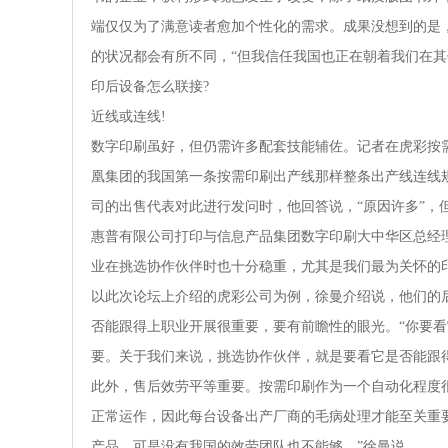
端仅仅为了满意读者愈加个性化的需求。成果没想到的是
的状况都会有所不同，“但我信任我国也正在朝着我们在其
印后设备怎么联接?
近线或连线!
数字印刷虽好，但仍需许多配套技能辅佐。记者在虎彩按
凰集团的我国第一条按需印刷出产线那样整条出产线连线
司的出售代表对此进行发问时，他回答说，“原因许多”，
惠普有限公司打印与信息产品集团数字印刷大中华区总经
业在挑选协作伙伴时也十分稳重，尤其是我们最为关怀的
以此次论坛上介绍的虎彩公司为例，徐曼介绍说，他们的
否能跟得上职业开展很重要，要有前瞻性的眼光。“你要
要。关于我们来说，挑选协作伙伴，就是要看它是否能跟
此外，售后效劳平等重要。按需印刷作为一个自动化程度
正常运作，因此每台设备出产厂商的毛病处理才能至关重
产品，可是没有我国的效劳团队也不能够。”徐曼说。