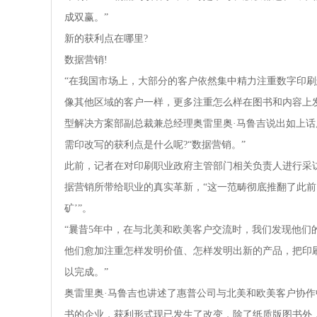
成双赢。”
新的获利点在哪里?
数据营销!
“在我国市场上，大部分的客户依然集中精力注重数字印
像其他区域的客户一样，更多注重怎么样在图书和内容上
型解决方案部副总裁兼总经理奥雷里奥·马鲁吉说出如上
需印改写的获利点是什么呢?“数据营销。”
此前，记者在对印刷职业政府主管部门相关负责人进行采
据营销所带给职业的真实革新，“这一范畴彻底推翻了此前
矿’”。
“曩昔5年中，在与北美和欧美客户交流时，我们发现他们
他们愈加注重怎样发明价值、怎样发明出新的产品，把印
以完成。”
奥雷里奥·马鲁吉也讲述了惠普公司与北美和欧美客户协作
书的企业，获利形式现已发生了改变，除了纸质版图书外