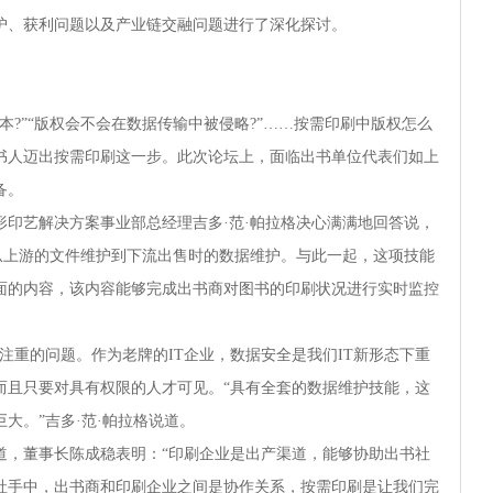
护、获利问题以及产业链交融问题进行了深化探讨。
?”“版权会不会在数据传输中被侵略?”……按需印刷中版权怎么
书人迈出按需印刷这一步。此次论坛上，面临出书单位代表们如上
备。
印艺解决方案事业部总经理吉多·范·帕拉格决心满满地回答说，
成从上游的文件维护到下流出售时的数据维护。与此一起，这项技能
面的内容，该内容能够完成出书商对图书的印刷状况进行实时监控
注重的问题。作为老牌的IT企业，数据安全是我们IT新形态下重
，而且只要对具有权限的人才可见。“具有全套的数据维护技能，这
大。”吉多·范·帕拉格说道。
道，董事长陈成稳表明：“印刷企业是出产渠道，能够协助出书社
社手中，出书商和印刷企业之间是协作关系，按需印刷是让我们完