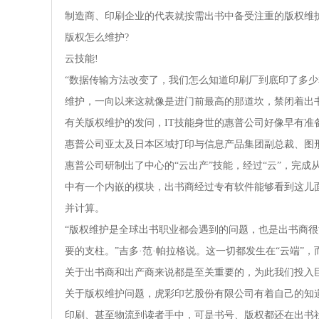
制造商、印刷企业的代表就按需出书中备受注重的版权维
版权怎么维护?
云技能!
“数据传输方法改变了，我们怎么知道印刷厂到底印了多少本
维护，一向以来这就像是进门前最高的那道坎，禁闭着出
有关版权维护的发问，IT技能身世的惠普公司好像早有准
惠普公司亚太及日本区域打印与信息产品集团副总裁、图形
惠普公司研制出了中心的“云出产”技能，经过“云”，完
中有一个内嵌的模块，出书商经过专有软件能够看到这儿
并计算。
“版权维护是全球出书职业都会遇到的问题，也是出书商很
要的支柱。”吉多·范·帕拉格说。这一切都发生在“云端”
关于出书商和出产商来说都是至关重要的，为此我们投入巨
关于版权维护问题，虎彩印艺股份有限公司有着自己的知
印刷、甚至物流到读者手中，可是书号、版权都还在出书