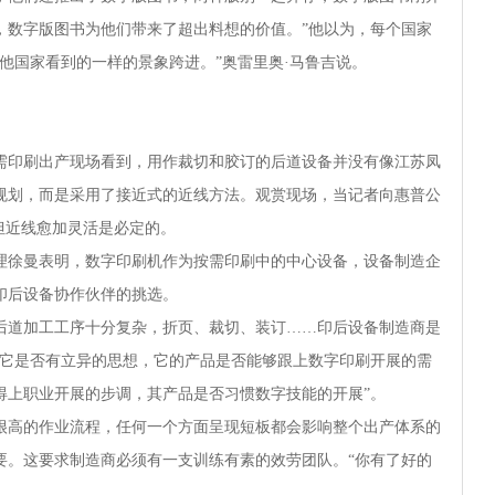
，数字版图书为他们带来了超出料想的价值。”他以为，每个国家
他国家看到的一样的景象跨进。”奥雷里奥·马鲁吉说。
需印刷出产现场看到，用作裁切和胶订的后道设备并没有像江苏凤
规划，而是采用了接近式的近线方法。观赏现场，当记者向惠普公
但近线愈加灵活是必定的。
理徐曼表明，数字印刷机作为按需印刷中的中心设备，设备制造企
印后设备协作伙伴的挑选。
后道加工工序十分复杂，折页、裁切、装订……印后设备制造商是
看它是否有立异的思想，它的产品是否能够跟上数字印刷开展的需
得上职业开展的步调，其产品是否习惯数字技能的开展”。
很高的作业流程，任何一个方面呈现短板都会影响整个出产体系的
要。这要求制造商必须有一支训练有素的效劳团队。“你有了好的