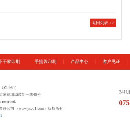
返回列表 >>
不干胶印刷
手提袋印刷
产品中心
客户见证
9 （袁小姐）
24
街道辅城坳岐新一路48号
075
 reserved.
司 （www.ysc01.com）版权所有
21