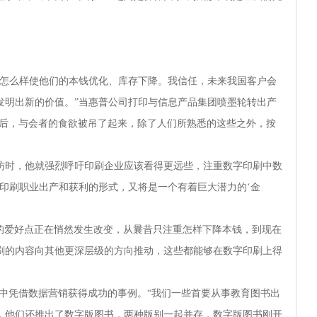
刷怎么样使他们的本钱优化、库存下降。我信任，未来我国客户会
发明出新的价值。”当惠普公司打印与信息产品集团喷墨轮转出产
话后，与会者的食欲被吊了起来，除了人们所熟悉的这些之外，按
访时，他就强烈呼吁印刷企业应该看得更远些，注重数字印刷中数
印刷职业出产和获利的形式，又将是一个有着巨大潜力的‘金
的爱好点正在悄然发生改变，从曩昔只注重怎样下降本钱，到现在
刷的内容向其他更深层级的方向推动，这些都能够在数字印刷上得
中凭借数据营销获得成功的事例。“我们一些首要从事教育图书出
，他们还推出了数字版图书，两种版别一起并存，数字版图书刚开